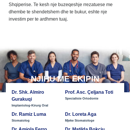
Shqiperise. Te kesh nje buzeqeshje rrezatuese me
dhembe te shendetshem dhe te bukur, eshte nje
investim per te ardhmen tuaj.
NJIHU ME EKIPIN
Dr. Shk. Almiro
Prof. Asc. Çeljana Toti
Gurakuqi
Specialiste Ortodonte
Implantolog-Kirurg Oral
Dr. Ramiz Luma
Dr. Loreta Aga
Stomatolog
Mjeke Stomatologe
Dr. Amiola Ferro​
Dr. Matilda Bokciu