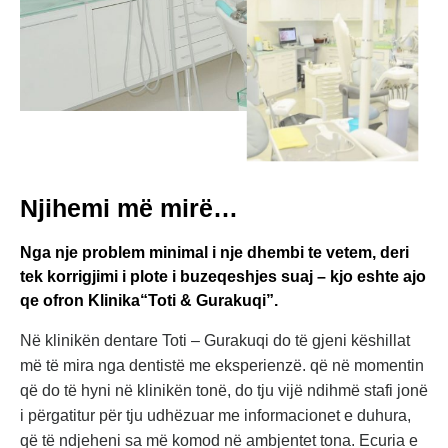
Njihemi më mirë…
Nga nje problem minimal i nje dhembi te vetem, deri
tek korrigjimi i plote i buzeqeshjes suaj – kjo eshte ajo
qe ofron Klinika“Toti & Gurakuqi”.
Në klinikën dentare Toti – Gurakuqi do të gjeni këshillat
më të mira nga dentistë me eksperienzë. që në momentin
që do të hyni në klinikën tonë, do tju vijë ndihmë stafi jonë
i përgatitur për tju udhëzuar me informacionet e duhura,
që të ndjeheni sa më komod në ambjentet tona. Ecuria e