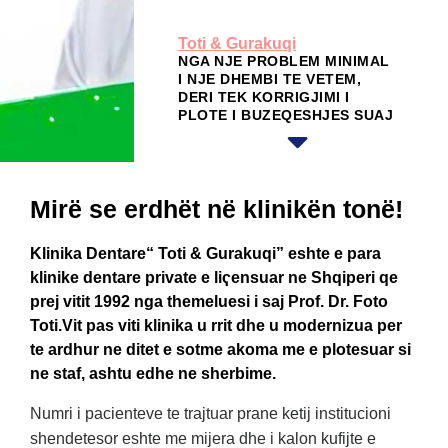
Toti & Gurakuqi
NGA NJE PROBLEM MINIMAL
I NJE DHEMBI TE VETEM,
DERI TEK KORRIGJIMI I
PLOTE I BUZEQESHJES SUAJ
Mirë se erdhët në klinikën tonë!
Klinika Dentare“ Toti & Gurakuqi” eshte e para
klinike dentare private e liҁensuar ne Shqiperi qe
prej vitit 1992 nga themeluesi i saj Prof. Dr. Foto
Toti.Vit pas viti klinika u rrit dhe u modernizua per
te ardhur ne ditet e sotme akoma me e plotesuar si
ne staf, ashtu edhe ne sherbime.
Numri i pacienteve te trajtuar prane ketij institucioni
shendetesor eshte me mijera dhe i kalon kufijte e